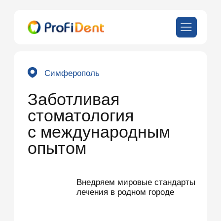
Симферополь
Заботливая
стоматология
с международным
опытом
Внедряем мировые стандарты
лечения в родном городе
Рассчитать стоимость